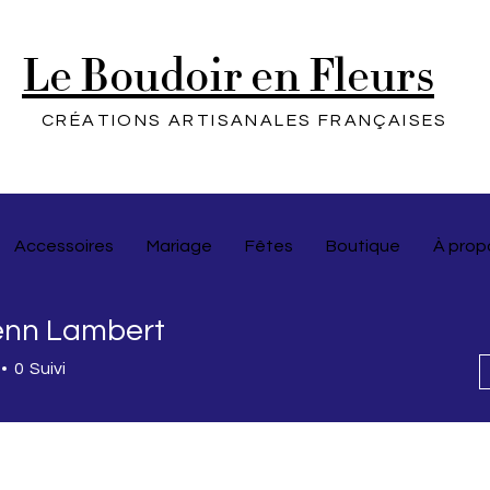
Le Boudoir en Fleurs
CRÉATIONS ARTISANALES FRANÇAISES
Accessoires
Mariage
Fêtes
Boutique
À prop
nn Lambert
0
Suivi