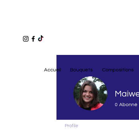
Accueil
Bouquets
Compositions
Maiwe
0
Abonné
Profile