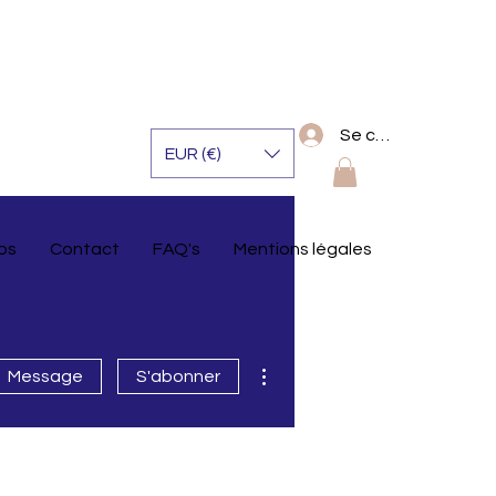
Se connecter
EUR (€)
os
Contact
FAQ's
Mentions légales
Plus d'actions
Message
S'abonner