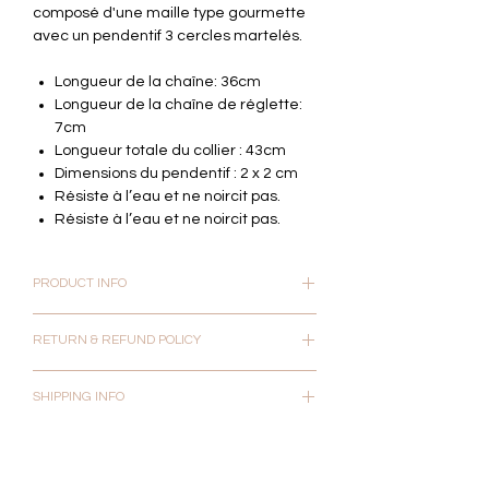
composé d'une maille type gourmette
avec un pendentif 3 cercles martelés.
Longueur de la chaîne: 36cm
Longueur de la chaîne de réglette:
7cm
Longueur totale du collier : 43cm
Dimensions du pendentif : 2 x 2 cm
Résiste à l’eau et ne noircit pas.
Résiste à l’eau et ne noircit pas.
PRODUCT INFO
Vos bijoux sont livrés dans une boîte et
RETURN & REFUND POLICY
un pochon avec une boite par envoi.
Nos bijoux sont pour la plupart en acier
Le client dispose d’un délai légal de
inoxydable, garantis sans nickel,
SHIPPING INFO
rétractation de 14 jours pour annuler sa
hypoallergénique, et ornés de Cristal
commande après réception de celle-ci
Les commandes validées sont
facetté. Toutes nos pierres sont des
pour toutes les commandes qui ne sont
préparées directement pour vous
pierres naturelles, ce qui signifie
pas “sur mesure” «personnalisée» ou
garantir une expédition efficace et
qu’elles peuvent parfois présenter de