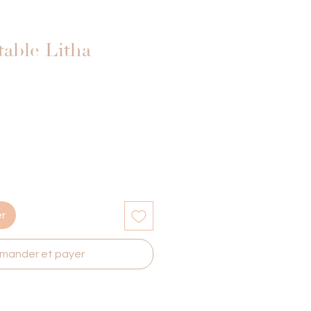
table Litha
er
ander et payer